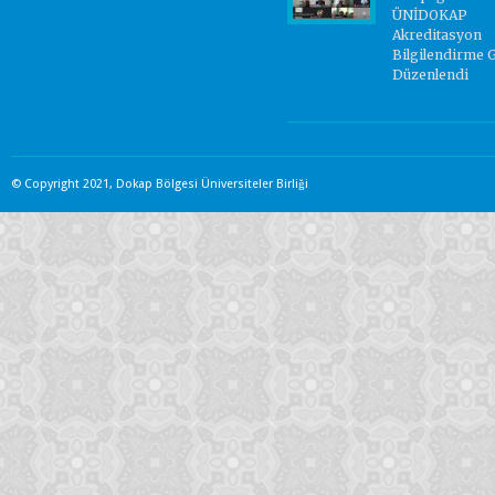
ÜNİDOKAP
Akreditasyon
Bilgilendirme 
Düzenlendi
Yorum Yok.
© Copyright 2021, Dokap Bölgesi Üniversiteler Birliği