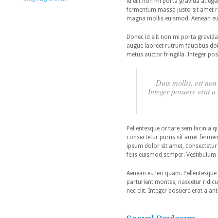
id elit non mi porta gravida at e
fermentum massa justo sit amet ri
magna mollis euismod. Aenean eu
Donec id elit non mi porta gravida
augue laoreet rutrum faucibus dol
metus auctor fringilla. Integer pos
Duis mollis, est non 
Integer posuere erat a
Pellentesque ornare sem lacinia q
consectetur purus sit amet ferment
ipsum dolor sit amet, consectetur a
felis euismod semper. Vestibulum i
Aenean eu leo quam. Pellentesque
parturient montes, nascetur ridicu
nec elit. Integer posuere erat a an