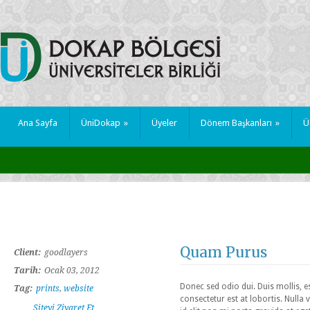
Ana Sayfa
ÜniDokap
»
Üyeler
Dönem Başkanları
»
Ü
Quam Purus
Client:
goodlayers
Tarih:
Ocak 03, 2012
Donec sed odio dui. Duis mollis, e
Tag:
prints
,
website
consectetur est at lobortis. Nulla
Siteyi Ziyaret Et