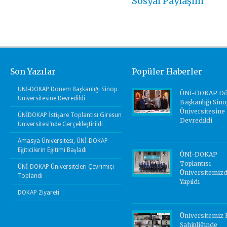
Sosyal Paylaşım
Son Yazılar
Popüler Haberler
ÜNİ-DOKAP Dönem Başkanlığı Sinop
ÜNİ-DOKAP D
Üniversitesine Devredildi
Başkanlığı Sino
Üniversitesine
ÜNİDOKAP İstişare Toplantısı Giresun
Devredildi
Üniversitesi’nde Gerçekleştirildi
Yorum Yok.
Amasya Üniversitesi, ÜNİ-DOKAP
Eğiticilerin Eğitimi Başladı
ÜNİ-DOKAP
Toplantısı
ÜNİ-DOKAP Üniversiteleri Çevrimiçi
Üniversitemiz
Toplandı
Yapıldı
DOKAP Ziyareti
Yorum Yok.
Üniversitemiz 
Sahipliğinde