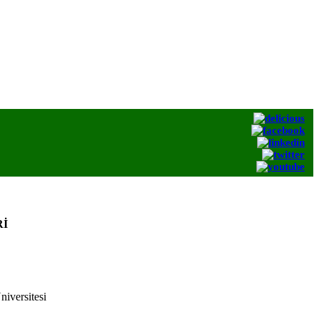
Rİ
iversitesi