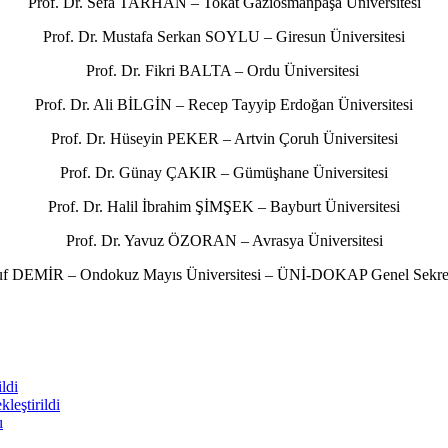
Prof. Dr. Sefa TARHAN – Tokat Gaziosmanpaşa Üniversitesi
Prof. Dr. Mustafa Serkan SOYLU – Giresun Üniversitesi
Prof. Dr. Fikri BALTA – Ordu Üniversitesi
Prof. Dr. Ali BİLGİN – Recep Tayyip Erdoğan Üniversitesi
Prof. Dr. Hüseyin PEKER – Artvin Çoruh Üniversitesi
Prof. Dr. Günay ÇAKIR – Gümüşhane Üniversitesi
Prof. Dr. Halil İbrahim ŞİMŞEK – Bayburt Üniversitesi
Prof. Dr. Yavuz ÖZORAN – Avrasya Üniversitesi
suf DEMİR – Ondokuz Mayıs Üniversitesi – ÜNİ-DOKAP Genel Sekret
ldi
leştirildi
ı