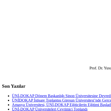
Prof. Dr. Yu
Son Yazılar
ÜNİ-DOKAP Dönem Başkanlığı Sinop Üniversitesine Devredi
ÜNİDOKAP İstişare Toplantısı Giresun Üniversitesi’nde Gerçek
Amasya Üniversitesi, ÜNİ-DOKAP Eğiticilerin Eğitimi Başlad
ÜNİ-DOKAP Üniversiteleri Çevrimiçi Toplandı