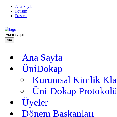
Ana Sayfa
İletişim
Destek
Ana Sayfa
ÜniDokap
Kurumsal Kimlik Kl
Üni-Dokap Protokol
Üyeler
Dönem Başkanları