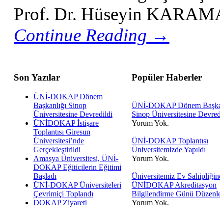
Prof. Dr. Hüseyin KARAMAN
Continue Reading →
Son Yazılar
Popüler Haberler
ÜNİ-DOKAP Dönem
Başkanlığı Sinop
ÜNİ-DOKAP Dönem Başkan
Üniversitesine Devredildi
Sinop Üniversitesine Devred
ÜNİDOKAP İstişare
Yorum Yok.
Toplantısı Giresun
Üniversitesi’nde
ÜNİ-DOKAP Toplantısı
Gerçekleştirildi
Üniversitemizde Yapıldı
Amasya Üniversitesi, ÜNİ-
Yorum Yok.
DOKAP Eğiticilerin Eğitimi
Başladı
Üniversitemiz Ev Sahipliğin
ÜNİ-DOKAP Üniversiteleri
ÜNİDOKAP Akreditasyon
Çevrimiçi Toplandı
Bilgilendirme Günü Düzenl
DOKAP Ziyareti
Yorum Yok.