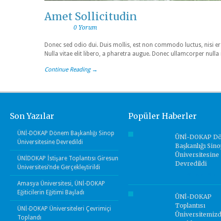
Amet Sollicitudin
0 Yorum
Donec sed odio dui. Duis mollis, est non commodo luctus, nisi erat
Nulla vitae elit libero, a pharetra augue. Donec ullamcorper nulla
Continue Reading →
Son Yazılar
Popüler Haberler
ÜNİ-DOKAP Dönem Başkanlığı Sinop
ÜNİ-DOKAP D
Üniversitesine Devredildi
Başkanlığı Sino
Üniversitesine
ÜNİDOKAP İstişare Toplantısı Giresun
Devredildi
Üniversitesi’nde Gerçekleştirildi
Yorum Yok.
Amasya Üniversitesi, ÜNİ-DOKAP
Eğiticilerin Eğitimi Başladı
ÜNİ-DOKAP
Toplantısı
ÜNİ-DOKAP Üniversiteleri Çevrimiçi
Üniversitemiz
Toplandı