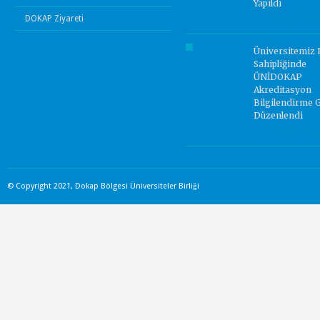
Yapıldı
DOKAP Ziyareti
Yorum Yok.
Üniversitemiz 
Sahipliğinde
ÜNİDOKAP
Akreditasyon
Bilgilendirme 
Düzenlendi
Yorum Yok.
© Copyright 2021, Dokap Bölgesi Üniversiteler Birliği