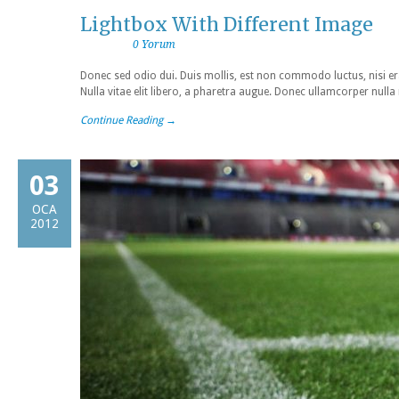
Lightbox With Different Image
0 Yorum
Donec sed odio dui. Duis mollis, est non commodo luctus, nisi erat
Nulla vitae elit libero, a pharetra augue. Donec ullamcorper nulla
Continue Reading →
03
OCA
2012