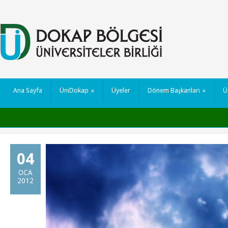
Ana Sayfa
ÜniDokap
»
Üyeler
Dönem Başkanları
»
Ü
04
OCA
2012