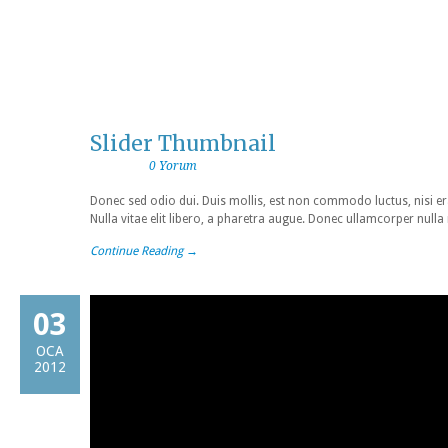
Slider Thumbnail
0 Yorum
Donec sed odio dui. Duis mollis, est non commodo luctus, nisi erat
Nulla vitae elit libero, a pharetra augue. Donec ullamcorper nulla
Continue Reading →
03
OCA
2012