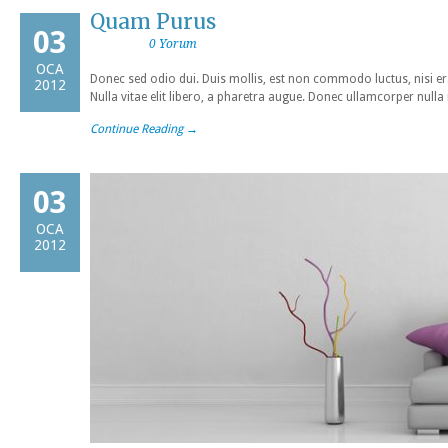
Quam Purus
03
0 Yorum
OCA
Donec sed odio dui. Duis mollis, est non commodo luctus, nisi erat
2012
Nulla vitae elit libero, a pharetra augue. Donec ullamcorper nulla
Continue Reading →
03
OCA
2012