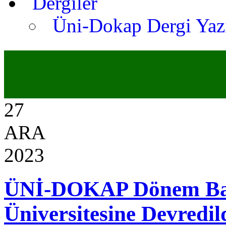
Dergiler
Üni-Dokap Dergi Yaz
27
ARA
2023
ÜNİ-DOKAP Dönem Baş
Üniversitesine Devredil