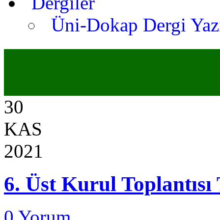
Dergiler
Üni-Dokap Dergi Yaz
30
KAS
2021
6. Üst Kurul Toplantısı
0 Yorum