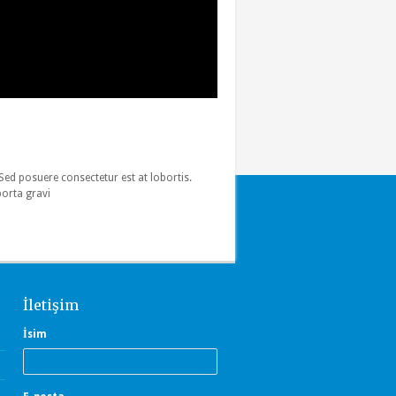
 Sed posuere consectetur est at lobortis.
porta gravi
İletişim
İsim