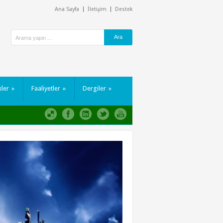
Ana Sayfa
İletişim
Destek
kler
»
Faaliyetler
»
Dergiler
»