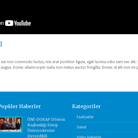
l
 est non commodo luctus, nisi erat porttitor ligula, eget lacinia odio sem nec elit.
tra augue. Donec ullamcorper nulla non metus auctor fringilla. Donec id elit non mi 
Popüler Haberler
Kategoriler
Faaliyetler
ÜNİ-DOKAP Dönem
Başkanlığı Sinop
Genel
Üniversitesine
Devredildi
Video Haberler