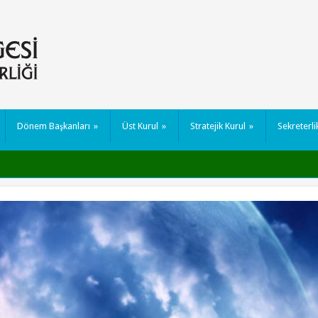
Dönem Başkanları
»
Üst Kurul
»
Stratejik Kurul
»
Sekreterli