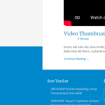
Video Thumbnai
0 Yorum
Donec sed odio dui. Duis mollis,
Nulla vitae elit libero, a phare
Continue Reading →
Son Yazılar
ÜNİ-DOKAP Dönem Başkanlığı Sinop
Üniversitesine Devredildi
ÜNİDOKAP İstişare Toplantısı Giresun