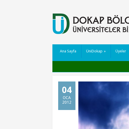
Ana Sayfa
ÜniDokap
»
Üyeler
04
OCA
2012