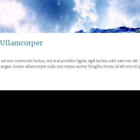
 Ullamcorper
 est non commodo luctus, nisi erat porttitor ligula, eget lacinia odio sem nec elit.
tra augue. Donec ullamcorper nulla non metus auctor fringilla. Donec id elit non mi 