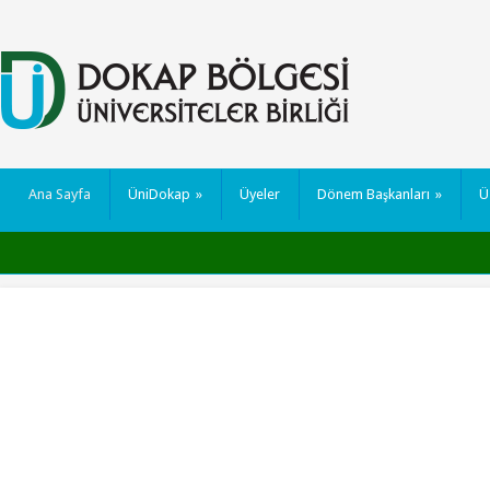
Ana Sayfa
ÜniDokap
»
Üyeler
Dönem Başkanları
»
Ü