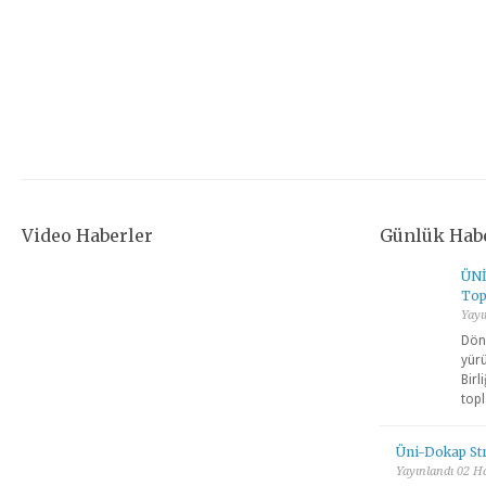
Video Haberler
Günlük Hab
ÜNİ
Topl
Yayı
Döne
yürü
Birl
topl
Üni-Dokap Str
Yayınlandı 02 H