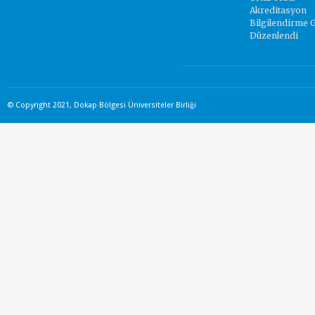
Akreditasyon
Bilgilendirme 
Düzenlendi
Yorum Yok.
© Copyright 2021, Dokap Bölgesi Üniversiteler Birliği