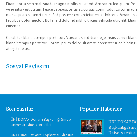
Etiam porta sem malesuada magna mollis euismod. Aenean eu leo quam. Pell
venenatis vestibulum. Fusce dapibus, tellus ac cursus commodo, tortor mau
massa justo sit amet risus. Sed posuere consectetur est at lobortis. Vivamus s
faucibus dolor auctor. Nullam id dolor id nibh ultricies vehicula ut id elit. 
euismod.
Curabitur blandit tempus porttitor. Maecenas sed diam eget risus varius blan
blandit tempus porttitor. Lorem ipsum dolor sit amet, consectetur adipiscing e
at eget metus.
Sosyal Paylaşım
Son Yazılar
Popüler Haberler
ÜNİ-DOKAP Dönem Başkanlığı Sinop
ÜNİ-DOKAP D
Üniversitesine Devredildi
Başkanlığı Sino
Üniversitesine
ÜNİDOKAP İstişare Toplantısı Giresun