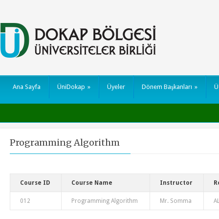
Ana Sayfa
ÜniDokap
»
Üyeler
Dönem Başkanları
»
Ü
Programming Algorithm
Course ID
Course Name
Instructor
R
012
Programming Algorithm
Mr. Somma
A