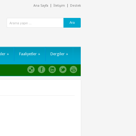
Ana Sayfa
İletişim
Destek
kler
»
Faaliyetler
»
Dergiler
»