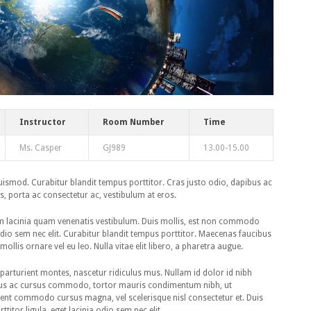
Instructor
Room Number
Time
Ms. Casper
GJ989
13.00-15.00
smod. Curabitur blandit tempus porttitor. Cras justo odio, dapibus ac
us, porta ac consectetur ac, vestibulum at eros.
m lacinia quam venenatis vestibulum. Duis mollis, est non commodo
ia odio sem nec elit. Curabitur blandit tempus porttitor. Maecenas faucibus
ollis ornare vel eu leo. Nulla vitae elit libero, a pharetra augue.
arturient montes, nascetur ridiculus mus. Nullam id dolor id nibh
, tellus ac cursus commodo, tortor mauris condimentum nibh, ut
ent commodo cursus magna, vel scelerisque nisl consectetur et. Duis
titor ligula, eget lacinia odio sem nec elit.