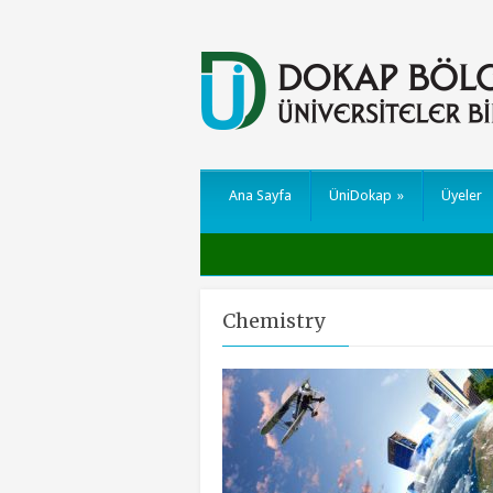
Ana Sayfa
ÜniDokap
»
Üyeler
Chemistry