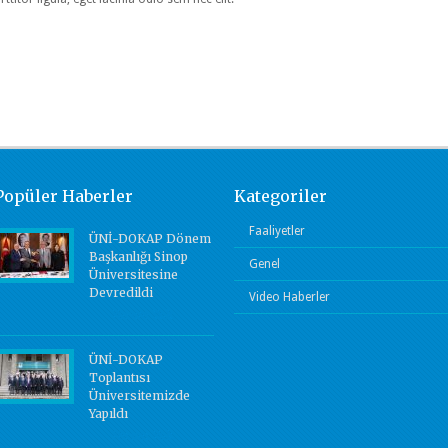
Popüler Haberler
Kategoriler
Faaliyetler
ÜNİ-DOKAP Dönem
Başkanlığı Sinop
Genel
Üniversitesine
Devredildi
Video Haberler
Yorum Yok.
ÜNİ-DOKAP
Toplantısı
Üniversitemizde
Yapıldı
Yorum Yok.