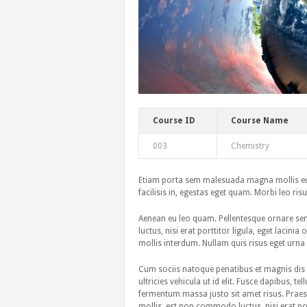
Course ID
Course Name
003
Chemistry
Etiam porta sem malesuada magna mollis eui
facilisis in, egestas eget quam. Morbi leo ris
Aenean eu leo quam. Pellentesque ornare se
luctus, nisi erat porttitor ligula, eget lacin
mollis interdum. Nullam quis risus eget urna m
Cum sociis natoque penatibus et magnis dis p
ultricies vehicula ut id elit. Fusce dapibus
fermentum massa justo sit amet risus. Praes
mollis, est non commodo luctus, nisi erat port