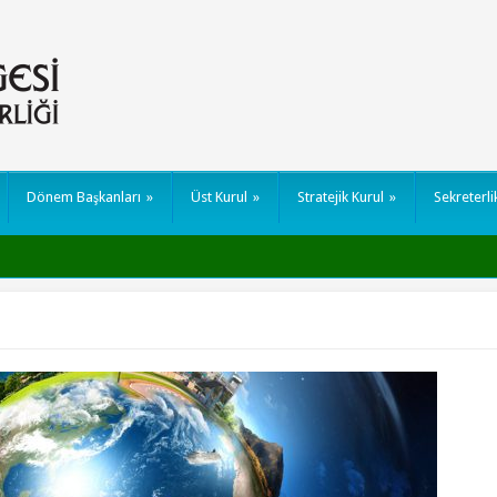
Dönem Başkanları
»
Üst Kurul
»
Stratejik Kurul
»
Sekreterli