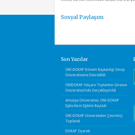
Sosyal Paylaşım
Son Yazılar
ÜNİ-DOKAP Dönem Başkanlığı Sinop
Üniversitesine Devredildi
ÜNİDOKAP İstişare Toplantısı Giresun
Üniversitesi’nde Gerçekleştirildi
Amasya Üniversitesi, ÜNİ-DOKAP
Eğiticilerin Eğitimi Başladı
ÜNİ-DOKAP Üniversiteleri Çevrimiçi
Toplandı
DOKAP Ziyareti