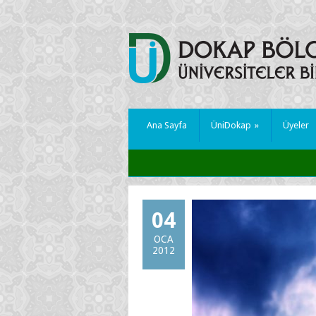
Ana Sayfa
ÜniDokap
»
Üyeler
04
OCA
2012