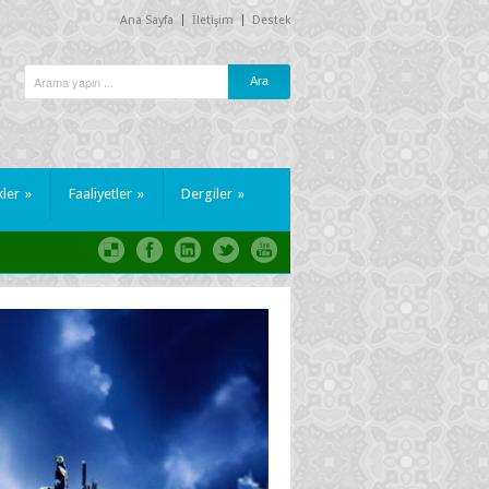
Ana Sayfa
İletişim
Destek
kler
»
Faaliyetler
»
Dergiler
»