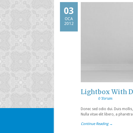
03
OCA
2012
Lightbox With D
0 Yorum
Donec sed odio dui. Duis mollis,
Nulla vitae elit libero, a phare
Continue Reading →