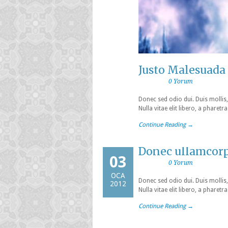
Justo Malesuada
0 Yorum
Donec sed odio dui. Duis mollis,
Nulla vitae elit libero, a phare
Continue Reading →
Donec ullamcor
03
0 Yorum
OCA
Donec sed odio dui. Duis mollis,
2012
Nulla vitae elit libero, a phare
Continue Reading →