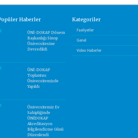
Popüler Haberler
Kategoriler
Faaliyetler
ÜNİ-DOKAP Dönem
Başkanlığı Sinop
Genel
Üniversitesine
Devredildi
Video Haberler
Yorum Yok.
ÜNİ-DOKAP
Toplantısı
Üniversitemizde
Yapıldı
Yorum Yok.
Üniversitemiz Ev
Sahipliğinde
ÜNİDOKAP
Akreditasyon
Bilgilendirme Günü
Düzenlendi