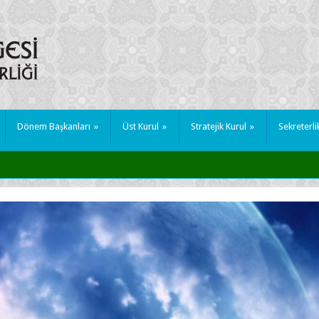
Dönem Başkanları
»
Üst Kurul
»
Stratejik Kurul
»
Sekreterli